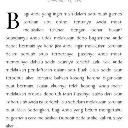
December 14, 2020
B
agi Anda yang ingin main dalam satu buah games
taruhan slot online, tentunya Anda mesti
melakukan taruhan dengan benar bukan?
Seandainya Anda tidak melakukan depo bagaimana Anda
dapat bermain iya kan? Jika Anda ingin melakukan taruhan
dalam sebuah situs terpercaya, pastinya Anda mesti
mempunyai dahulu saldo akunnya terlebih Lalu Kala Anda
melakukan pendaftaran dalam satu buah Situs saldo akun
tersebut akan tertarik bahkan kosong karena digunakan
buat bermain. Jikalau akunnya telah kosong, Anda mahir
melakukan proses depo utk Main Pastinya saldo dari akun
ini haruslah Anda isi terlebih lalu sebelum melakukan taruhan
buat Main Sedangkan, bagi Anda yang belum mengetahui
bagaimana cara melakukan Deposit pada artikel kali ini, saya
akan…