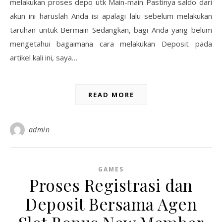
melakukan proses depo utk Main-main Pastinya saldo dari
akun ini haruslah Anda isi apalagi lalu sebelum melakukan
taruhan untuk Bermain Sedangkan, bagi Anda yang belum
mengetahui bagaimana cara melakukan Deposit pada
artikel kali ini, saya…
READ MORE
admin
GAMES
Proses Registrasi dan
Deposit Bersama Agen