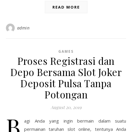
READ MORE
admin
GAMES
Proses Registrasi dan
Depo Bersama Slot Joker
Deposit Pulsa Tanpa
Potongan
August 20, 2019
B
agi Anda yang ingin bermain dalam suatu
permainan taruhan slot online, tentunya Anda