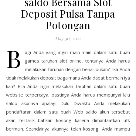
saldo Bersama Slot
Deposit Pulsa Tanpa
Potongan
May 30, 2022
B
agi Anda yang ingin main-main dalam satu buah
games taruhan slot online, tentunya Anda harus
melakukan taruhan dengan benar bukan? Jika Anda
tidak melakukan deposit bagaimana Anda dapat bermain iya
kan? Bila Anda ingin melakukan taruhan dalam satu buah
website terpercaya, pastinya Anda harus mempunyai lalu
saldo akunnya apalagi Dulu Diwaktu Anda melakukan
pendaftaran dalam satu buah Web saldo akun tersebut
akan tertarik bahkan kosong karena dimanfaatkan utk
bermain. Seandainya akunnya telah kosong, Anda mampu