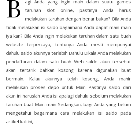
B
agi Anda yang ingin main dalam suatu games
taruhan slot online, pastinya Anda harus
melakukan taruhan dengan benar bukan? Bila Anda
tidak melakukan isi saldo bagaimana Anda dapat main-main
iya kan? Bila Anda ingin melakukan taruhan dalam satu buah
website terpercaya, tentunya Anda mesti mempunyai
dahulu saldo akunnya terlebih Dahulu Dikala Anda melakukan
pendaftaran dalam satu buah Web saldo akun tersebut
akan tertarik bahkan kosong karena digunakan buat
bermain. Kalau akunnya telah kosong, Anda mahir
melakukan proses depo untuk Main Pastinya saldo dari
akun ini haruslah Anda isi apalagi dahulu sebelum melakukan
taruhan buat Main-main Sedangkan, bagi Anda yang belum
mengetahui bagaimana cara melakukan Isi saldo pada
artikel kali ini,…