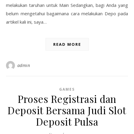
melakukan taruhan untuk Main Sedangkan, bagi Anda yang
belum mengetahui bagaimana cara melakukan Depo pada
artikel kali ini, saya…
READ MORE
admin
GAMES
Proses Registrasi dan
Deposit Bersama Judi Slot
Deposit Pulsa