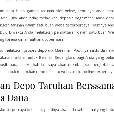
lam satu buah games taruhan slot online, tentunya Anda har
ukan? Jika Anda tidak melakukan deposit bagaimana Anda dap
lakukan taruhan dalam satu buah website terpercaya, pastinya An
i Dulu Diwaktu Anda melakukan pendaftaran dalam satu buah W
ong karena dimanfaatkan utk bermain.
u melakukan proses depo utk Main-main Pastinya saldo dari ak
melakukan taruhan untuk Bermain Sedangkan, bagi Anda yang bel
sit pada artikel kali ini, saya akan membagikan pengetahui
kan untuk melakukan depo di suatu website slot online terpercaya
 dan Depo Taruhan Berssam
ia Dana
slot terpercaya
imbaslot
, pastinya aka nada sebuah hal yang but