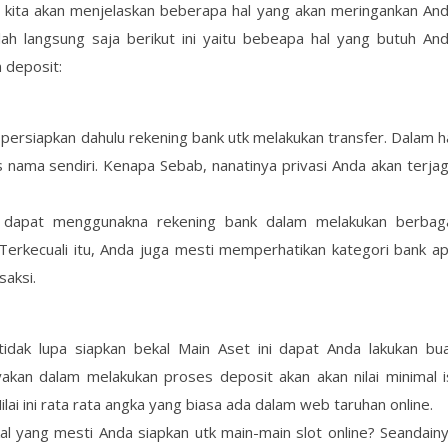
u, kita akan menjelaskan beberapa hal yang akan meringankan An
ah langsung saja berikut ini yaitu bebeapa hal yang butuh An
 deposit:
persiapkan dahulu rekening bank utk melakukan transfer. Dalam h
s nama sendiri. Kenapa Sebab, nanatinya privasi Anda akan terja
a dapat menggunakna rekening bank dalam melakukan berbag
 Terkecuali itu, Anda juga mesti memperhatikan kategori bank a
saksi.
idak lupa siapkan bekal Main Aset ini dapat Anda lakukan bu
akan dalam melakukan proses deposit akan akan nilai minimal i
lai ini rata rata angka yang biasa ada dalam web taruhan online.
al yang mesti Anda siapkan utk main-main slot online? Seandain