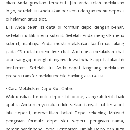
akan Anda gunakan tersebut. Jika Anda telah melakukan
login, setelah itu Anda akan bertemu dengan menu deposit
di halaman situs slot.
Bila Anda telah isi data di formulir depo dengan benar,
setelah itu klik menu submit. Setelah Anda mengklik menu
submit, nantinya Anda mesti melakukan konfirmasi ulang
pada CS melalui menu live chat. Anda bisa melakukan chat
atau sanggup menghubunginya lewat whatsapp. Lakukanlah
konfirmasi. Setelah itu, Anda dapat langsung melakukan
proses transfer melalui mobile banking atau ATM.
• Cara Melakukan Depo Slot Online
Waktu isikan formulir depo slot online, alangkah lebih baik
apabila Anda menyertakan dulu sekian banyak hal tersebut
lalu seperti, memastikan bekal Depo rekening Maksud
pengisian formulir depo slot seperti pengisian nama,
nomor handphone, type Permainan jumlah Depo dan juga