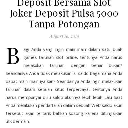
Deposit Bersama Slot
Joker Deposit Pulsa 5000
Tanpa Potongan
August 16, 2019
B
agi Anda yang ingin main-main dalam satu buah
games taruhan slot online, tentunya Anda harus
melakukan taruhan dengan benar bukan?
Seandainya Anda tidak melakukan isi saldo bagaimana Anda
dapat main-main iya kan? Seandainya Anda ingin melakukan
taruhan dalam sebuah situs terpercaya, tentunya Anda
harus mempunyai dulu saldo akunnya lebih-lebih Lalu Saat
Anda melakukan pendaftaran dalam sebuah Web saldo akun
tersebut akan tertarik bahkan kosong karena difungsikan
utk bermain.