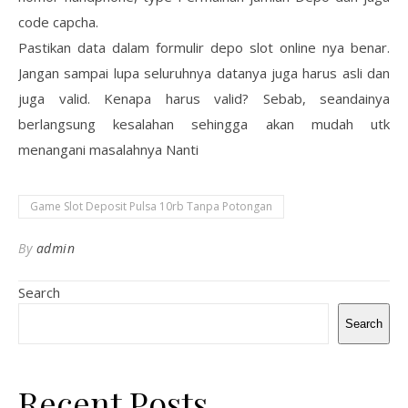
code capcha.
Pastikan data dalam formulir depo slot online nya benar.
Jangan sampai lupa seluruhnya datanya juga harus asli dan
juga valid. Kenapa harus valid? Sebab, seandainya
berlangsung kesalahan sehingga akan mudah utk
menangani masalahnya Nanti
Game Slot Deposit Pulsa 10rb Tanpa Potongan
By
admin
Search
Search
Recent Posts