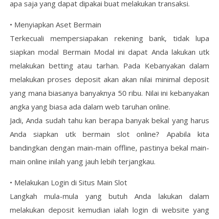
apa saja yang dapat dipakai buat melakukan transaksi.
• Menyiapkan Aset Bermain
Terkecuali mempersiapakan rekening bank, tidak lupa
siapkan modal Bermain Modal ini dapat Anda lakukan utk
melakukan betting atau tarhan. Pada Kebanyakan dalam
melakukan proses deposit akan akan nilai minimal deposit
yang mana biasanya banyaknya 50 ribu. Nilai ini kebanyakan
angka yang biasa ada dalam web taruhan online.
Jadi, Anda sudah tahu kan berapa banyak bekal yang harus
Anda siapkan utk bermain slot online? Apabila kita
bandingkan dengan main-main offline, pastinya bekal main-
main online inilah yang jauh lebih terjangkau.
• Melakukan Login di Situs Main Slot
Langkah mula-mula yang butuh Anda lakukan dalam
melakukan deposit kemudian ialah login di website yang