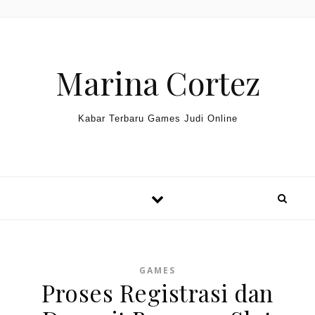
Skip to content
Marina Cortez
Kabar Terbaru Games Judi Online
GAMES
Proses Registrasi dan