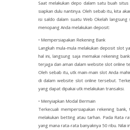
Saat melakukan depo dalam satu buah situs 
siapkan dulu nantinya. Oleh sebab itu, kita
isi saldo dalam suatu Web Okelah langsung s
menopang Anda melakukan deposit:
• Mempersiapakan Rekening Bank
Langkah mula-mula melakukan deposit slot yak
hal ini, langsung saja memakai rekening ban
terjaga dan aman dalam website slot online t
Oleh sebab itu, utk main-main slot Anda mah
di dalam website slot online tersebut. Terk
yang dapat dipakai utk melakukan transaksi.
• Menyiapkan Modal Bermain
Terkecuali mempersiapakan rekening bank, t
melakukan betting atau tarhan. Pada Rata ra
yang mana rata-rata banyaknya 50 ribu. Nilai i