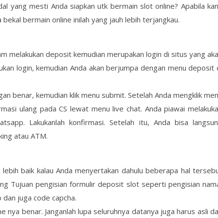
al yang mesti Anda siapkan utk bermain slot online? Apabila ka
bekal bermain online inilah yang jauh lebih terjangkau.
am melakukan deposit kemudian merupakan login di situs yang ak
kukan login, kemudian Anda akan berjumpa dengan menu deposit 
dengan benar, kemudian klik menu submit. Setelah Anda mengklik me
rmasi ulang pada CS lewat menu live chat. Anda piawai melakuk
tsapp. Lakukanlah konfirmasi. Setelah itu, Anda bisa langsu
king atau ATM.
kah lebih baik kalau Anda menyertakan dahulu beberapa hal terseb
ing Tujuan pengisian formulir deposit slot seperti pengisian nam
 dan juga code capcha.
ne nya benar. Janganlah lupa seluruhnya datanya juga harus asli d