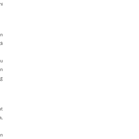
mi
an
di
nu
an
ng
ut
a,
an