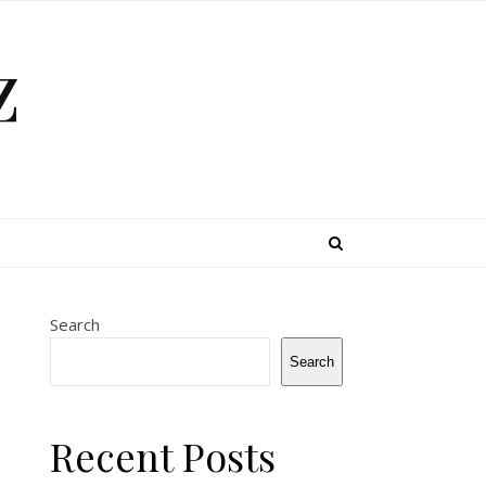
z
Search
Search
Recent Posts