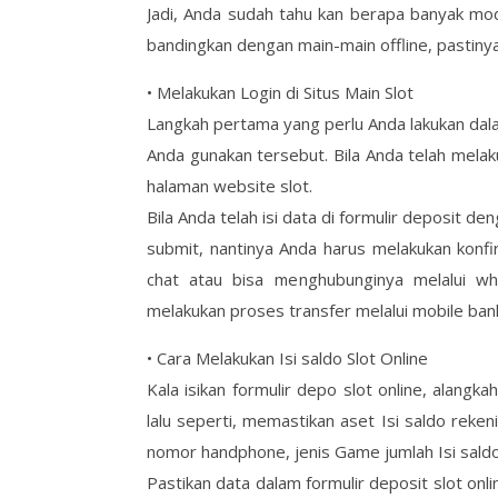
Jadi, Anda sudah tahu kan berapa banyak mod
bandingkan dengan main-main offline, pastinya 
• Melakukan Login di Situs Main Slot
Langkah pertama yang perlu Anda lakukan dal
Anda gunakan tersebut. Bila Anda telah mela
halaman website slot.
Bila Anda telah isi data di formulir deposit 
submit, nantinya Anda harus melakukan konfi
chat atau bisa menghubunginya melalui wha
melakukan proses transfer melalui mobile ban
• Cara Melakukan Isi saldo Slot Online
Kala isikan formulir depo slot online, alang
lalu seperti, memastikan aset Isi saldo reken
nomor handphone, jenis Game jumlah Isi saldo
Pastikan data dalam formulir deposit slot onli