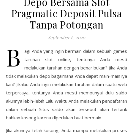
Depo Bersama Slot
Pragmatic Deposit Pulsa
Tanpa Potongan
September 6, 2020
B
agi Anda yang ingin bermain dalam sebuah games
taruhan slot online, tentunya Anda mesti
melakukan taruhan dengan benar bukan? Jika Anda
tidak melakukan depo bagaimana Anda dapat main-main iya
kan? Jikalau Anda ingin melakukan taruhan dalam suatu web
terpercaya, tentunya Anda mesti mempunyai dulu saldo
akunnya lebih-lebih Lalu Waktu Anda melakukan pendaftaran
dalam sebuah Situs saldo akun tersebut akan tertarik
bahkan kosong karena diperlukan buat bermain.
Jika akunnya telah kosong, Anda mampu melakukan proses