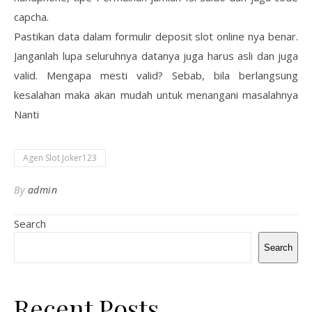
capcha.
Pastikan data dalam formulir deposit slot online nya benar.
Janganlah lupa seluruhnya datanya juga harus asli dan juga
valid. Mengapa mesti valid? Sebab, bila berlangsung
kesalahan maka akan mudah untuk menangani masalahnya
Nanti
Agen Slot Joker123
By
admin
Search
Search
Recent Posts