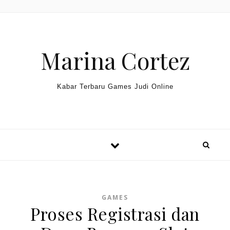
Skip to content
Marina Cortez
Kabar Terbaru Games Judi Online
GAMES
Proses Registrasi dan